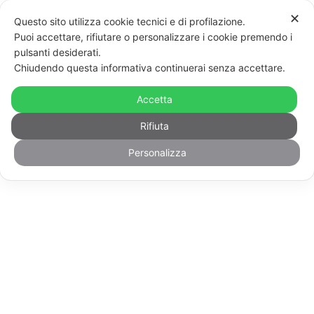
Vai
Mos
✕
Questo sito utilizza cookie tecnici e di profilazione.
al
men
Puoi accettare, rifiutare o personalizzare i cookie premendo i
contenuto
pulsanti desiderati.
Chiudendo questa informativa continuerai senza accettare.
Accetta
Rifiuta
L'annuncio non è disponibile o è stato
Personalizza
rimosso