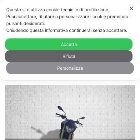
Vai
Mos
✕
Questo sito utilizza cookie tecnici e di profilazione.
al
men
Puoi accettare, rifiutare o personalizzare i cookie premendo i
contenuto
pulsanti desiderati.
Occasioni
74
Risultati
Chiudendo questa informativa continuerai senza accettare.
Accetta
FILTRA
Rifiuta
Personalizza
Modello
Km
Anno
Prezzo
Pubblicato