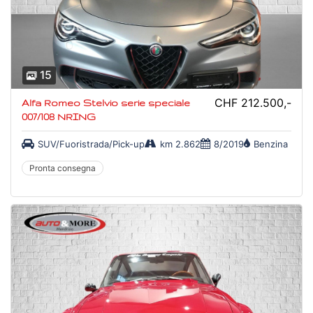
15
CHF 212.500,-
Alfa Romeo Stelvio serie speciale
007/108 NRING
SUV/Fuoristrada/Pick-up
km 2.862
8/2019
Benzina
Pronta consegna