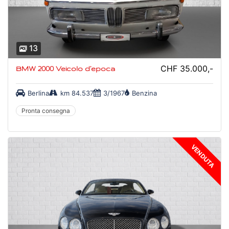
13
CHF 35.000,-
BMW 2000 Veicolo d’epoca
Berlina
km 84.537
3/1967
Benzina
Pronta consegna
VENDUTA