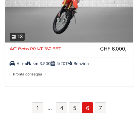
13
CHF 6.000,-
AC Beta RR 4T 350 EFI
Altro
km 3.500
4/2017
Benzina
Pronta consegna
…
1
4
5
6
7