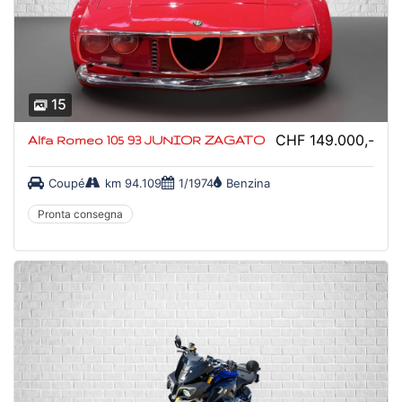
15
CHF 149.000,-
Alfa Romeo 105 93 JUNIOR ZAGATO
Coupé
km 94.109
1/1974
Benzina
Pronta consegna