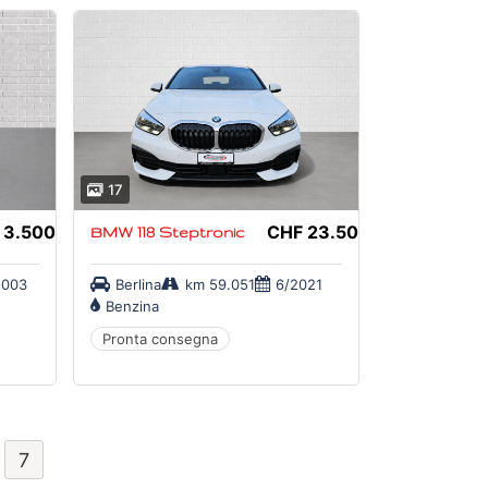
17
 3.500,-
CHF 23.500,-
BMW 118 Steptronic
2003
Berlina
km 59.051
6/2021
Benzina
Pronta consegna
7