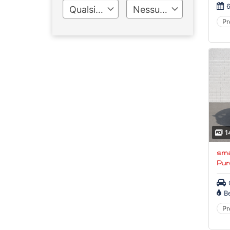
6
Qualsiasi
Nessun limite
Pr
1
smar
Pur
B
Pr