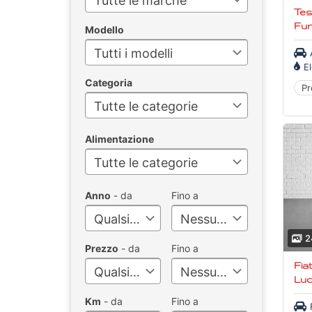
Tutte le marche
Tesl
Fu
Modello
Tutti i modelli
El
Categoria
Pr
Tutte le categorie
Alimentazione
Tutte le categorie
Anno
- da
Fino a
Qualsiasi
Nessun limite
2
Prezzo
- da
Fino a
Fiat Camper Blu
Qualsiasi
Nessun limite
Lu
Km
- da
Fino a