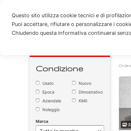
Vai
al
Questo sito utilizza cookie tecnici e di profilazi
contenuto
Puoi accettare, rifiutare o personalizzare i cook
HOME
SERVIZI
OCCASIONI 
Chiudendo questa informativa continuerai senz
Oc
Cerca
Condizione
Ordina
Usato
Nuovo
Epoca
Dimostrativo
Aziendale
KM0
Noleggio
Marca
2