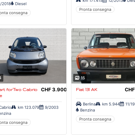
km 171.415
12/2013
Dies
/2018
Diesel
Pronta consegna
onta consegna
4
15
CHF 3.900,-
CHF
t forTwo Cabrio
Fiat 131 AK
e
Berlina
km 5.944
11/1
Cabrio
km 123.079
9/2003
Benzina
enzina
Pronta consegna
onta consegna