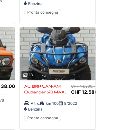
el
Benzina
Pronta consegna
13
 38.000,-
AC BRP CAN-AM
CHF 14.800,-
CHF 12.580,-
Outlander 570 MAX
XT
978
Altro
km 100
8/2022
Benzina
Pronta consegna