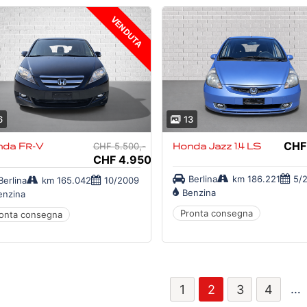
VENDUTA
6
13
CHF
nda FR-V
CHF 5.500,-
Honda Jazz 1.4 LS
CHF 4.950,-
Berlina
km 186.221
5/
Berlina
km 165.042
10/2009
Benzina
enzina
Pronta consegna
onta consegna
…
1
2
3
4