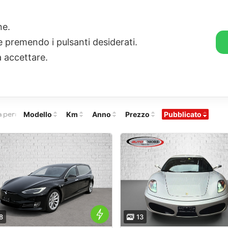
one.
ie premendo i pulsanti desiderati.
/ NUOVO
OFFICINA e CARROZZERIA
NOLEGGIO
SUPERC
a accettare.
casioni
74
Risultati
Modello
Km
Anno
Prezzo
Pubblicato
 per:
8
13