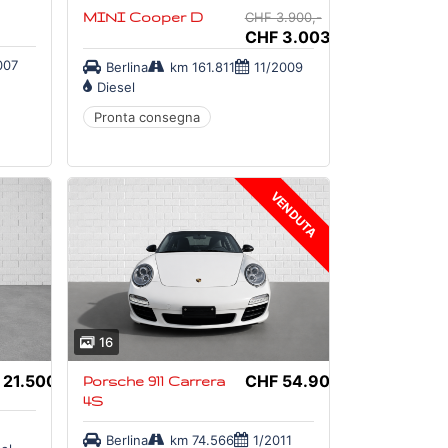
MINI Cooper D
CHF 3.900,-
CHF 3.003,-
007
Berlina
km 161.811
11/2009
Diesel
Pronta consegna
VENDUTA
16
 21.500,-
CHF 54.900,-
Porsche 911 Carrera
4S
Berlina
km 74.566
1/2011