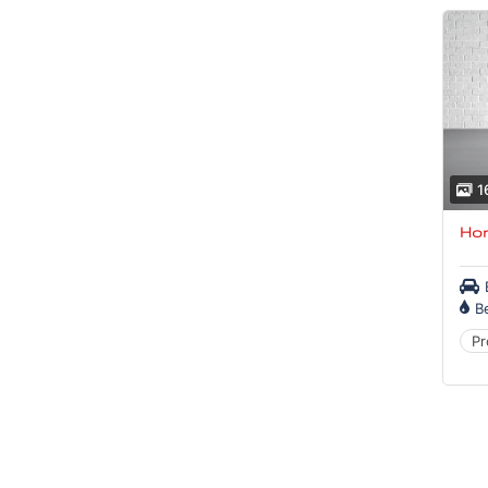
1
Ho
B
Pr