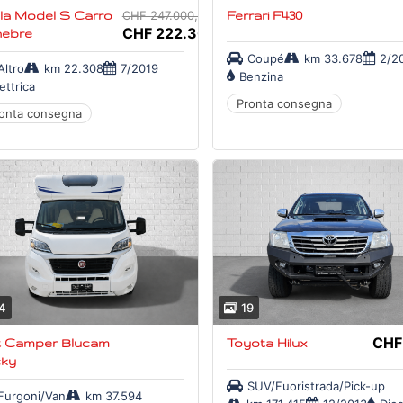
a Model S Carro
CHF 247.000,-
Ferrari F430
CHF 222.300,-
nebre
Coupé
km 33.678
2/2
Altro
km 22.308
7/2019
Benzina
ettrica
Pronta consegna
onta consegna
4
19
CHF
cam
Toyota Hilux
cky
SUV/Fuoristrada/Pick-up
Furgoni/Van
km 37.594