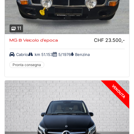
11
CHF 23.500,-
MG B Veicolo d’epoca
Cabrio
km 51.153
5/1976
Benzina
Pronta consegna
VENDUTA