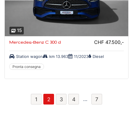
15
CHF 47.500,-
Mercedes-Benz C 300 d
Station wagon
km 13.963
11/2023
Diesel
Pronta consegna
…
1
2
3
4
7