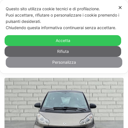
Vai
Mos
✕
Questo sito utilizza cookie tecnici e di profilazione.
al
men
Puoi accettare, rifiutare o personalizzare i cookie premendo i
contenuto
pulsanti desiderati.
Occasioni
74
Risultati
Chiudendo questa informativa continuerai senza accettare.
Accetta
FILTRA
Rifiuta
Personalizza
Modello
Km
Anno
Prezzo
Pubblicato