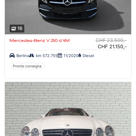
16
CHF 23.500,-
Mercedes-Benz V 250 d 4M
CHF 21.150,-
Berlina
km 572.755
11/2020
Diesel
Pronta consegna