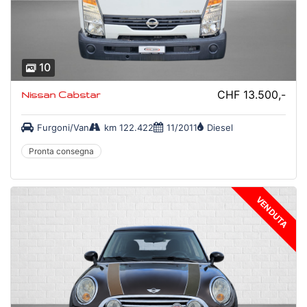
10
CHF 13.500,-
Nissan Cabstar
Furgoni/Van
km 122.422
11/2011
Diesel
Pronta consegna
VENDUTA