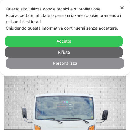
Vai
Mos
✕
Questo sito utilizza cookie tecnici e di profilazione.
al
men
Puoi accettare, rifiutare o personalizzare i cookie premendo i
contenuto
pulsanti desiderati.
Torna ai risultati
57 di 74
Chiudendo questa informativa continuerai senza accettare.
Nissan Cabstar
Accetta
CHF 13.500,-
Il prezzo è trattabile.
Scrivi al
Rifiuta
venditore
Personalizza
IVA deducibile