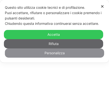
Vai
Mos
✕
Questo sito utilizza cookie tecnici e di profilazione.
al
men
Puoi accettare, rifiutare o personalizzare i cookie premendo i
contenuto
pulsanti desiderati.
Chiudendo questa informativa continuerai senza accettare.
Accetta
Rifiuta
L'annuncio non è disponibile o è stato
Personalizza
rimosso