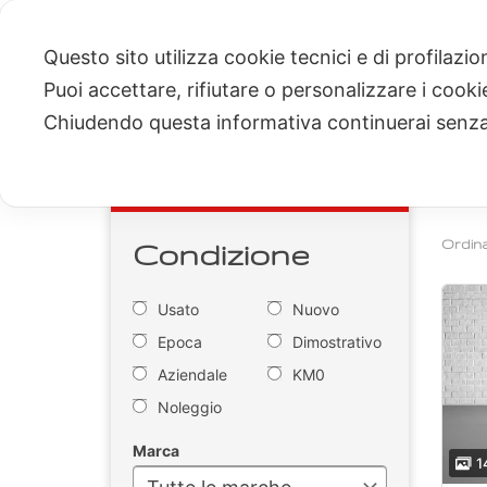
Vai
al
Questo sito utilizza cookie tecnici e di profilazi
contenuto
Puoi accettare, rifiutare o personalizzare i cook
HOME
SERVIZI
OCCASIONI 
Chiudendo questa informativa continuerai senz
Oc
Cerca
Condizione
Ordina
Usato
Nuovo
Epoca
Dimostrativo
Aziendale
KM0
Noleggio
Marca
1