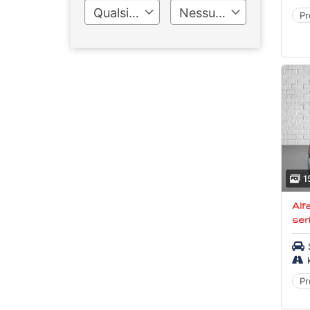
Qualsiasi
Nessun limite
Pr
1
Alf
ser
NR
Pr