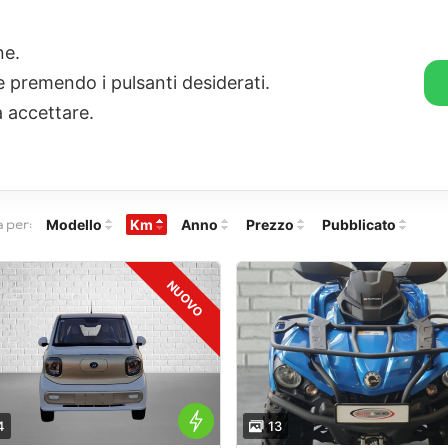
one.
ie premendo i pulsanti desiderati.
/ NUOVO
OFFICINA e CARROZZERIA
NOLEGGIO
SUPERC
a accettare.
casioni
74
Risultati
Modello
Km
Anno
Prezzo
Pubblicato
 per:
NUOVO
NUOVO
4
13