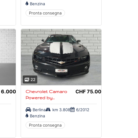
Benzina
Pronta consegna
22
 6.000,-
CHF 75.000,-
Chevrolet Camaro
Powered by
Hennessey, limited
Berlina
km 3.808
6/2012
edition 38 of 50
Benzina
Pronta consegna