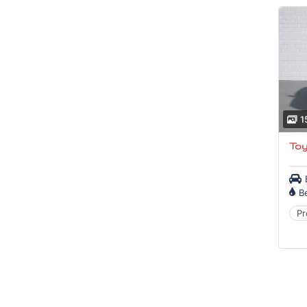
1
Toy
B
Pr