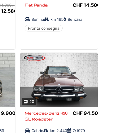
CHF 14.500,-
14.800,-
Fiat Panda
 12.580,-
Berlina
km 165
Benzina
Pronta consegna
20
 9.900,-
CHF 94.500,-
Mercedes-Benz 450
SL Roadster
969
Cabrio
km 2.440
7/1979