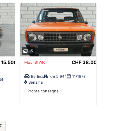
15
 15.500,-
CHF 38.000,-
Fiat 131 AK
Berlina
km 5.944
11/1978
64
Benzina
Pronta consegna
7