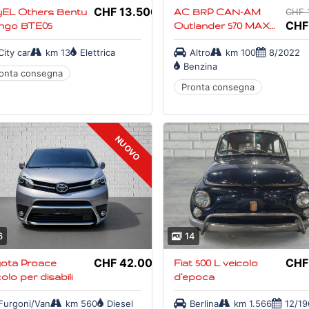
CHF 13.500,-
EL Others Bentu
AC BRP CAN-AM
CHF 
CHF
ngo BTE05
Outlander 570 MAX
XT
City car
km 13
Elettrica
Altro
km 100
8/2022
Benzina
onta consegna
Pronta consegna
NUOVO
NUOVO
6
14
CHF 42.000,-
CHF
ota Proace
Fiat 500 L veicolo
olo per disabili
d’epoca
Furgoni/Van
km 560
Diesel
Berlina
km 1.566
12/1