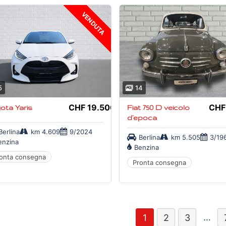
VENDUTA
5
14
CHF 19.500,-
CHF
ota Yaris
Fiat 750 D veicolo
d’epoca
Berlina
km 4.609
9/2024
Berlina
km 5.505
3/19
enzina
Benzina
onta consegna
Pronta consegna
…
1
2
3