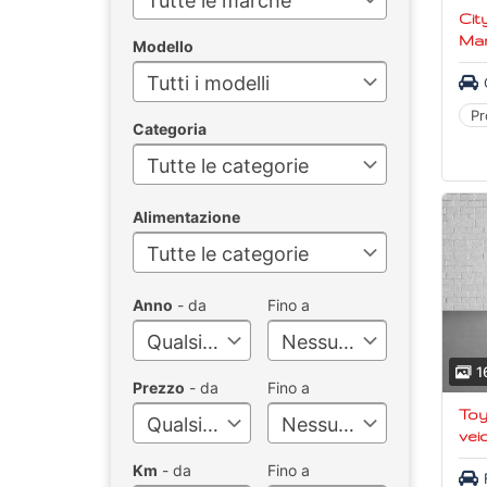
Tutte le marche
City
Ma
Modello
Tutti i modelli
Pr
Categoria
Tutte le categorie
Alimentazione
Tutte le categorie
Anno
- da
Fino a
Qualsiasi
Nessun limite
1
Prezzo
- da
Fino a
Toy
Qualsiasi
Nessun limite
veic
Km
- da
Fino a