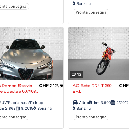
Benzina
onta consegna
Pronta consegna
5
13
CHF 212.500,-
CHF
a Romeo Stelvio
AC Beta RR 4T 350
ie speciale 007/108
EFI
ING
SUV/Fuoristrada/Pick-up
Altro
km 3.500
4/2017
km 2.862
8/2019
Benzina
Benzina
onta consegna
Pronta consegna